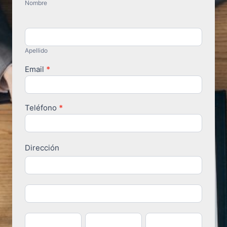
Form
Nombre
Apellido
Email
*
Teléfono
*
Dirección
Dirección
Dirección
Ciudad
Estado
Codigo
Postal