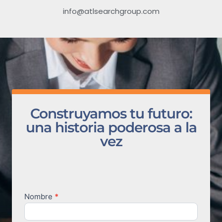
info@atlsearchgroup.com
Construyamos tu futuro:
una historia poderosa a la
vez
Nombre
*
Career
Lift